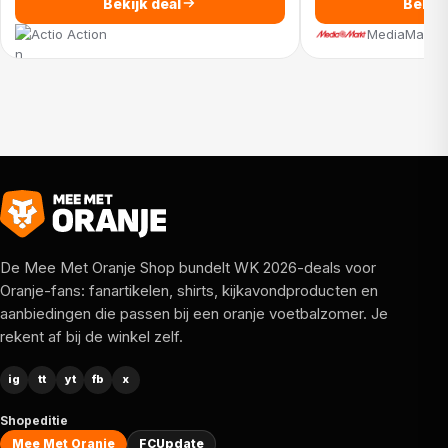
Bekijk deal
Bekijk
Action
MediaMarkt
De Mee Met Oranje Shop bundelt WK 2026-deals voor
Oranje-fans: fanartikelen, shirts, kijkavondproducten en
aanbiedingen die passen bij een oranje voetbalzomer. Je
rekent af bij de winkel zelf.
ig
tt
yt
fb
x
Shopeditie
Mee Met Oranje
FCUpdate