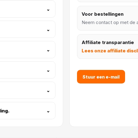
⌄
Voor bestellingen
Neem contact op met de a
⌄
Affiliate transparantie
⌄
Lees onze affiliate disc
⌄
Stuur een e-mail
⌄
ling.
⌄