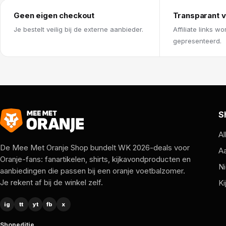
Geen eigen checkout
Transparant v
Je bestelt veilig bij de externe aanbieder.
Affiliate links wo
gepresenteerd.
S
Al
De Mee Met Oranje Shop bundelt WK 2026-deals voor
A
Oranje-fans: fanartikelen, shirts, kijkavondproducten en
Ni
aanbiedingen die passen bij een oranje voetbalzomer.
Je rekent af bij de winkel zelf.
Ki
ig
tt
yt
fb
x
Shopeditie