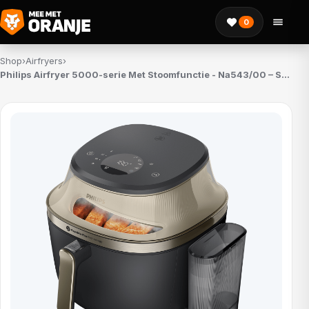
0
Shop
›
Airfryers
›
Philips Airfryer 5000-serie Met Stoomfunctie - Na543/00 – Steamclean Steamfry 7.2 L Tot 6 Personen Heteluchtfriteuse Met Stoomfunctie Zwart