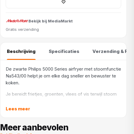
♡
Bekijk bij MediaMarkt
Gratis verzending
Beschrijving
Specificaties
Verzending & Ret
De zwarte Philips 5000 Series airfryer met stoomfunctie
Na543/00 helpt je om elke dag sneller en bewuster te
koken.
Je bereidt frietjes, groenten, vlees of vis terwijl stoom
de structuur sappig houdt en de buitenkant mooi gaart.
Zo zet je gevarieerde maaltijden op tafel die lichter
Lees meer
aanvoelen en toch vol smaak zijn. Via het touchscreen
stel je eenvoudig de temperatuur in tussen 40 °C en
Meer aanbevolen
200 °C of kies je een automatisch programma. Het