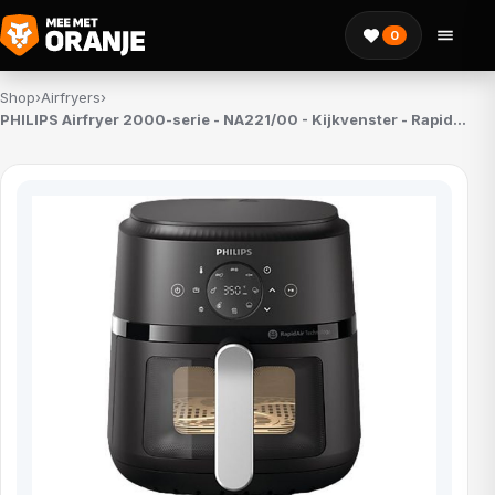
0
Shop
›
Airfryers
›
PHILIPS Airfryer 2000-serie - NA221/00 - Kijkvenster - RapidAir - 4,2 L