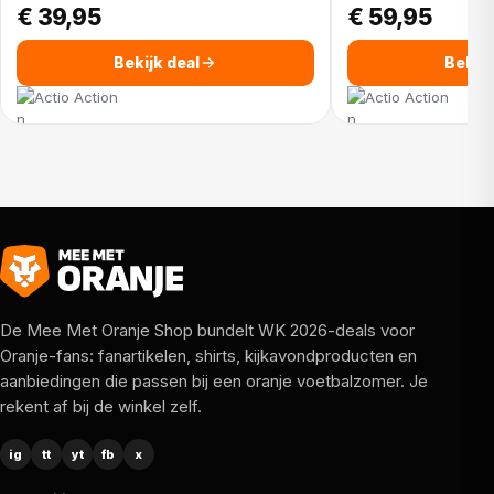
€ 39,95
€ 59,95
Bekijk deal
Bekijk
Action
Action
De Mee Met Oranje Shop bundelt WK 2026-deals voor
Oranje-fans: fanartikelen, shirts, kijkavondproducten en
aanbiedingen die passen bij een oranje voetbalzomer. Je
rekent af bij de winkel zelf.
ig
tt
yt
fb
x