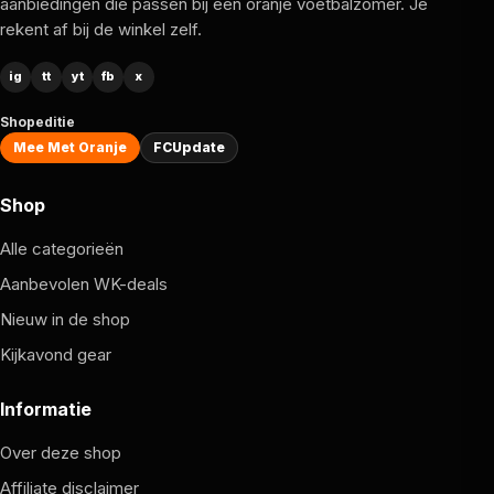
aanbiedingen die passen bij een oranje voetbalzomer. Je
rekent af bij de winkel zelf.
ig
tt
yt
fb
x
Shopeditie
Mee Met Oranje
FCUpdate
Shop
Alle categorieën
Aanbevolen WK-deals
Nieuw in de shop
Kijkavond gear
Informatie
Over deze shop
Affiliate disclaimer