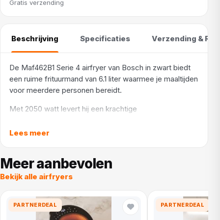
Gratis verzending
Beschrijving
Specificaties
Verzending & Ret
De Maf462B1 Serie 4 airfryer van Bosch in zwart biedt
een ruime frituurmand van 6.1 liter waarmee je maaltijden
voor meerdere personen bereidt.
Met 2050 watt levert hij een krachtige
heteluchtcirculatie en stel je de temperatuur eenvoudig
in van 40 °C tot 200 °C via de touchbediening. De
Lees meer
airfryer is PFAS-vrij en uitgerust met een timer,
starttijdinstelling, niveauaanduiding en indicatielampje.
Meer aanbevolen
Het meegeleverde roosterplaatje helpt je gerechten
Bekijk alle airfryers
gelijkmatig te garen. Dankzij de
oververhittingsbeveiliging gebruik je het toestel veilig
tijdens elke kookbeurt. De airfryer beschikt over een
PARTNERDEAL
PARTNERDEAL
mand en een stroomkabel van 0.9 m. Dankzij het