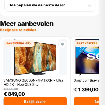
Hoe bepalen we de beste deal?
⌄
Meer aanbevolen
Bekijk alle televisies
AANBIEDING
-15%
PARTNERDEAL
SAMSUNG QE65QN74FATXXN - Ultra
Sony 55'' Bravia 8
HD 4K - Neo QLED-tv
€ 1.399,00
€ 999,00
€ 849,00
Bekijk deal
Bekijk