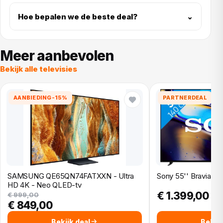
Hoe bepalen we de beste deal?
⌄
Meer aanbevolen
Bekijk alle televisies
AANBIEDING
-15%
PARTNERDEAL
SAMSUNG QE65QN74FATXXN - Ultra
Sony 55'' Bravia 8
HD 4K - Neo QLED-tv
€ 1.399,00
€ 999,00
€ 849,00
Bekijk deal
Bekijk