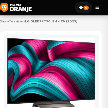
0
Shop
›
Televisies
›
LG OLED77C56LB 4K TV (2025)