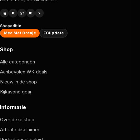
ig
tt
yt
fb
x
Shopeditie
Mee Met Oranje
FCUpdate
Shop
Alle categorieën
Aanbevolen WK-deals
Nieuw in de shop
Kijkavond gear
Informatie
Over deze shop
Affiliate disclaimer
Redactioneel beleid