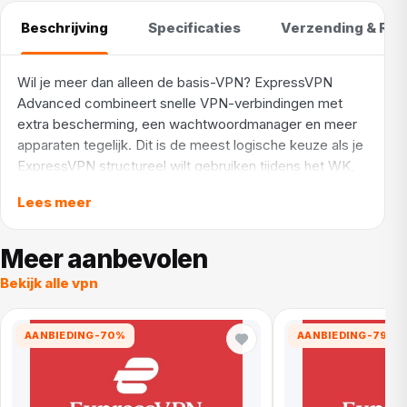
Beschrijving
Specificaties
Verzending & Ret
Wil je meer dan alleen de basis-VPN? ExpressVPN
Advanced combineert snelle VPN-verbindingen met
extra bescherming, een wachtwoordmanager en meer
apparaten tegelijk. Dit is de meest logische keuze als je
ExpressVPN structureel wilt gebruiken tijdens het WK,
op reis en thuis.
Lees meer
ExpressVPN Advanced is de middenweg tussen Basic
en Pro en voelt voor veel gebruikers als de beste balans
Meer aanbevolen
tussen prijs, functies en gebruiksgemak. Je krijgt de
Bekijk alle vpn
VPN-functies waar ExpressVPN bekend om staat, maar
ook extra bescherming tegen advertenties, trackers,
schadelijke sites en meer.Dit pakket is interessant als je
AANBIEDING
-70%
AANBIEDING
-79%
ExpressVPN niet alleen tijdelijk wilt proberen, maar echt
als vaste VPN-oplossing wilt gebruiken. Bijvoorbeeld
voor streamen, live sport kijken, veilig internetten op