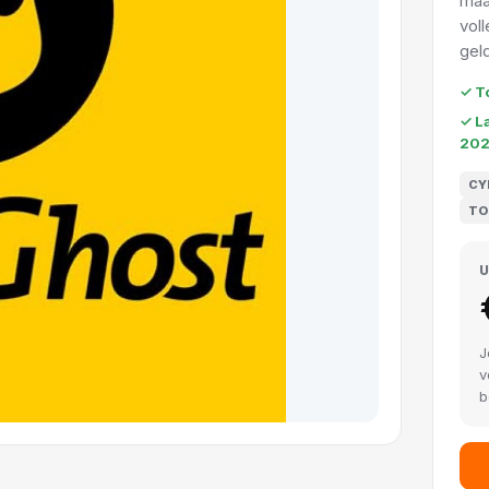
maa
vol
gel
✓ T
✓ L
20
CY
TO
U
J
v
b