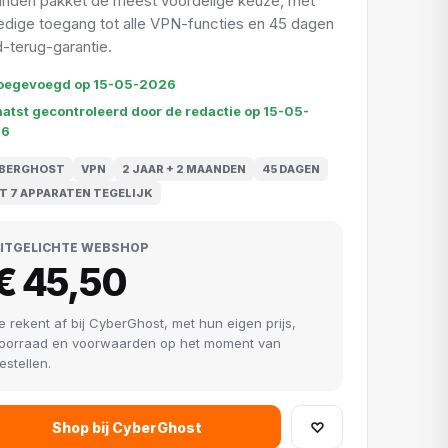
nden pakket de meest voordelige keuze, met
ledige toegang tot alle VPN-functies en 45 dagen
d-terug-garantie.
oegevoegd op 15-05-2026
aatst gecontroleerd door de redactie op 15-05-
26
BERGHOST
VPN
2 JAAR + 2 MAANDEN
45 DAGEN
T 7 APPARATEN TEGELIJK
ITGELICHTE WEBSHOP
€ 45,50
e rekent af bij CyberGhost, met hun eigen prijs,
oorraad en voorwaarden op het moment van
estellen.
Shop bij CyberGhost
♡