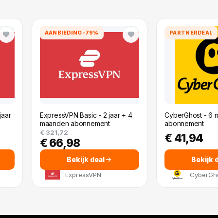
AANBIEDING
-79%
PARTNERDEAL
jaar
ExpressVPN Basic - 2 jaar + 4
CyberGhost - 6
maanden abonnement
abonnement
€ 321,72
€ 41,94
€ 66,98
Bekijk deal
Bekijk 
ExpressVPN
CyberGh