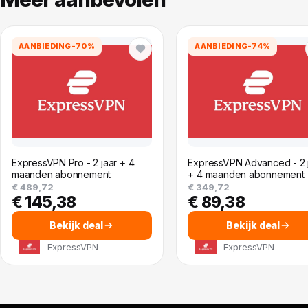
AANBIEDING
-70%
AANBIEDING
-74%
ExpressVPN Pro - 2 jaar + 4
ExpressVPN Advanced - 2 
maanden abonnement
+ 4 maanden abonnement
€ 489,72
€ 349,72
€ 145,38
€ 89,38
Bekijk deal
Bekijk deal
ExpressVPN
ExpressVPN