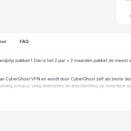
our
FAQ
ndprijs pakken? Dan is het 2 jaar + 2 maanden pakket de meest vo
an CyberGhost VPN en wordt door CyberGhost zelf als beste deal 
eaming, privacy, veilig internetten en bescherming op meerdere ap
Daardoor is dit vooral aantrekkelijk voor wie CyberGhost niet alle
eamen, veilig werken op openbare wifi, reizen of gewoon meer contr