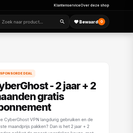
Klantenservice
Over deze shop
Bewaard
0
SPONSORDE DEAL
yberGhost - 2 jaar + 2
aanden gratis
bonnement
 je CyberGhost VPN langdurig gebruiken en de
gste maandprijs pakken? Dan is het 2 jaar + 2