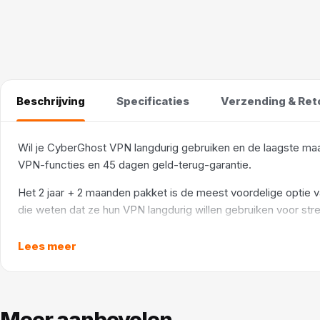
Beschrijving
Specificaties
Verzending & Ret
Wil je CyberGhost VPN langdurig gebruiken en de laagste maa
VPN-functies en 45 dagen geld-terug-garantie.
Het 2 jaar + 2 maanden pakket is de meest voordelige optie v
die weten dat ze hun VPN langdurig willen gebruiken voor str
als bij de andere pakketten, maar tegen de laagste maandprijs. 
oplossing wil inzetten. Denk aan live sport kijken, series str
Lees meer
een 45 dagen geld-terug-garantie.
Meer aanbevolen