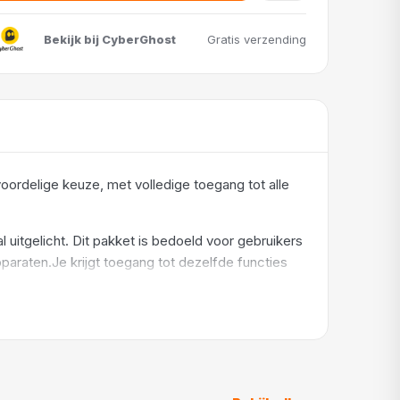
Bekijk bij CyberGhost
Gratis verzending
ordelige keuze, met volledige toegang tot alle
uitgelicht. Dit pakket is bedoeld voor gebruikers
paraten.Je krijgt toegang tot dezelfde functies
en tijdelijk wil testen, maar als vaste VPN-
ole over je online verbinding. Ook dit pakket heeft