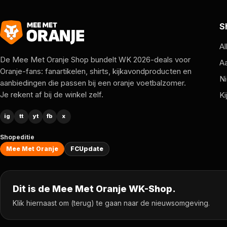
S
Al
De Mee Met Oranje Shop bundelt WK 2026-deals voor
A
Oranje-fans: fanartikelen, shirts, kijkavondproducten en
Ni
aanbiedingen die passen bij een oranje voetbalzomer.
Je rekent af bij de winkel zelf.
Ki
ig
tt
yt
fb
x
Shopeditie
Mee Met Oranje
FCUpdate
Dit is de Mee Met Oranje WK-Shop.
Klik hiernaast om (terug) te gaan naar de nieuwsomgeving.