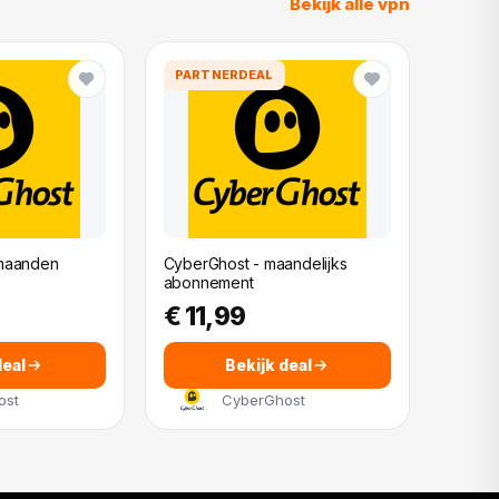
Bekijk alle vpn
PARTNERDEAL
 maanden
CyberGhost - maandelijks
abonnement
€ 11,99
deal
Bekijk deal
ost
CyberGhost