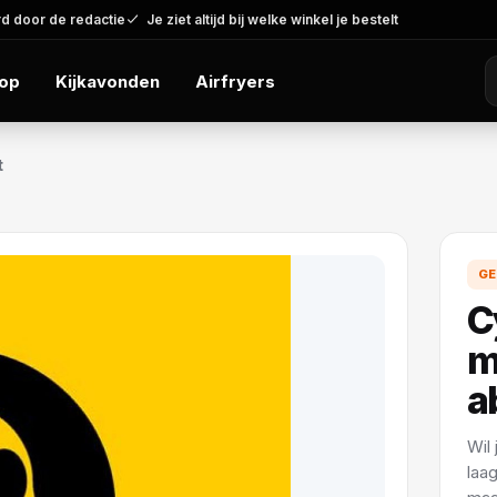
d door de redactie
Je ziet altijd bij welke winkel je bestelt
op
Kijkavonden
Airfryers
t
GE
C
m
a
Wil
laa