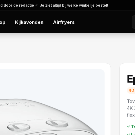
d door de redactie
Je ziet altijd bij welke winkel je bestelt
op
Kijkavonden
Airfryers
E
9,1
Tov
4K 
fle
✓ T
✓ L