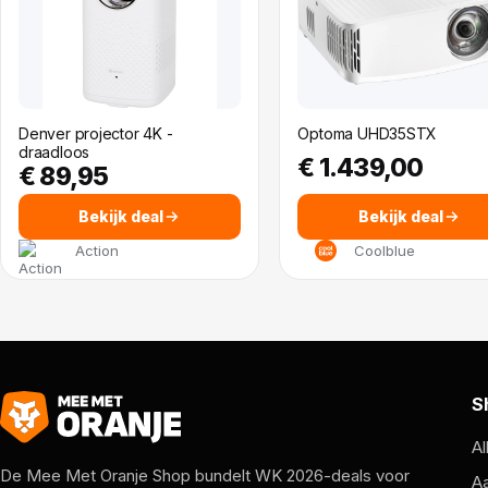
Denver projector 4K -
Optoma UHD35STX
draadloos
€ 1.439,00
€ 89,95
Bekijk deal
Bekijk deal
Action
Coolblue
S
Al
De Mee Met Oranje Shop bundelt WK 2026-deals voor
A