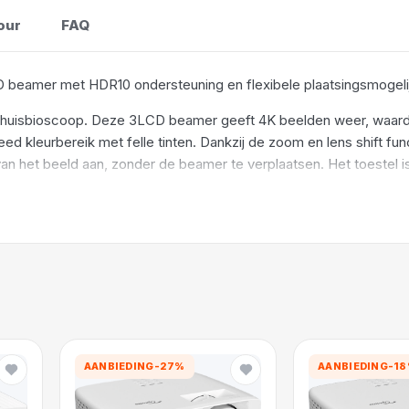
our
FAQ
 beamer met HDR10 ondersteuning en flexibele plaatsingsmogeli
isbioscoop. Deze 3LCD beamer geeft 4K beelden weer, waardoor
 kleurbereik met felle tinten. Dankzij de zoom en lens shift funct
an het beeld aan, zonder de beamer te verplaatsen. Het toestel i
je media- of Blu-ray speler. Let wel even op dat je niet direct naa
n 2.15 meter afstand van het scherm plaatst voor een 1 meter brede
erst waar je de beamer wilt neerzetten en of daar plek is.
AANBIEDING
-27%
AANBIEDING
-1