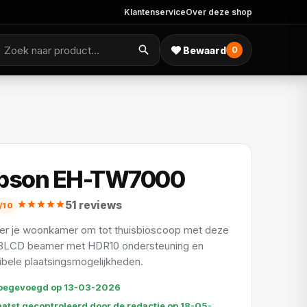
Klantenservice
Over deze shop
Bewaard
0
pson EH-TW7000
51 reviews
/10
er je woonkamer om tot thuisbioscoop met deze
3LCD beamer met HDR10 ondersteuning en
xibele plaatsingsmogelijkheden.
oegevoegd op 13-03-2026
aatst gecontroleerd door de redactie op 18-05-