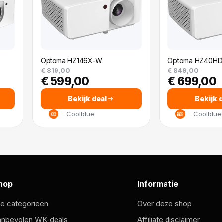
Optoma HZ146X-W
Optoma HZ40H
€ 819,00
€ 849,00
€ 599,00
€ 699,00
Bekijk deal
Bekijk 
Coolblue
Coolblue
hop
Informatie
le categorieën
Over deze shop
anbevolen WK-deals
Affiliate disclaimer