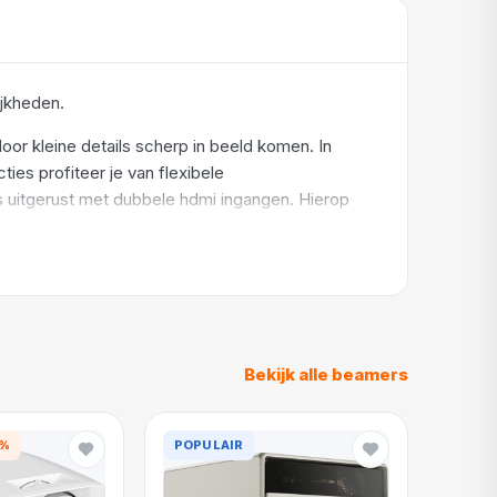
jkheden.
 kleine details scherp in beeld komen. In
ies profiteer je van flexibele
s uitgerust met dubbele hdmi ingangen. Hierop
st de beamer gaat zitten. Met 32 decibel maakt de
 projectie. Voor een 2 meter brede projectie,
Bekijk alle beamers
8%
POPULAIR