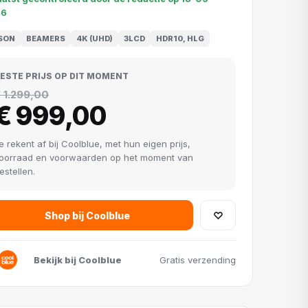
26
SON
BEAMERS
4K (UHD)
3LCD
HDR10, HLG
ESTE PRIJS OP DIT MOMENT
 1.299,00
€ 999,00
e rekent af bij Coolblue, met hun eigen prijs,
oorraad en voorwaarden op het moment van
estellen.
Shop bij Coolblue
♡
Bekijk bij Coolblue
Gratis verzending