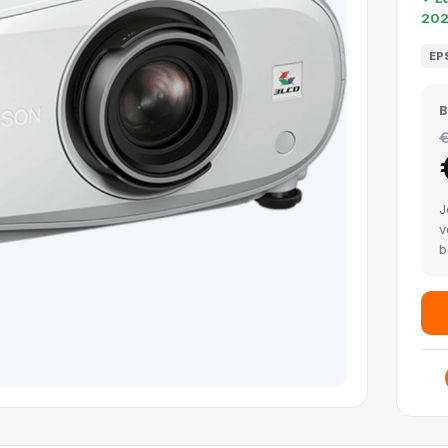
20
EP
B
€
J
v
b