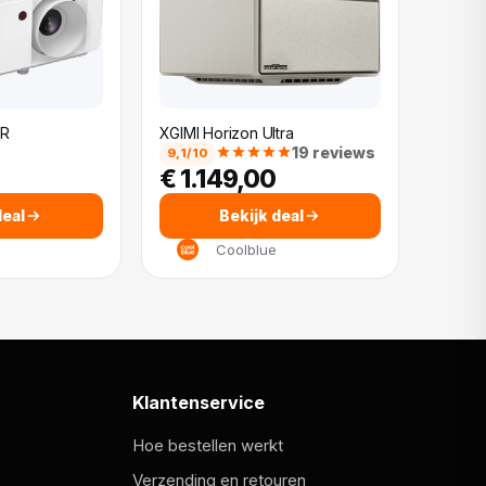
DR
XGIMI Horizon Ultra
19 reviews
9,1/10
€ 1.149,00
deal
Bekijk deal
Coolblue
Klantenservice
Hoe bestellen werkt
Verzending en retouren