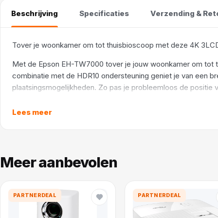
Beschrijving
Specificaties
Verzending & Ret
Tover je woonkamer om tot thuisbioscoop met deze 4K 3LCD
Met de Epson EH-TW7000 tover je jouw woonkamer om tot thu
combinatie met de HDR10 ondersteuning geniet je van een breed
plaatsingsmogelijkheden. Zo pas je probleemloos de positie v
sluit je gemakkelijk 2 apparaten tegelijkertijd aan. Denk aan 
ventilator relatief meer geluid. Let op: de beamer is groot.
Lees meer
De EH-TW7000 heeft een projectieverhouding van
1.32 - 2.15:1, wat betekent dat je de beamer tussen de 1.32 e
Meer aanbevolen
verdubbel je die afstanden tot 2.64 en 4.3 meter. Bekijk dus e
PARTNERDEAL
PARTNERDEAL