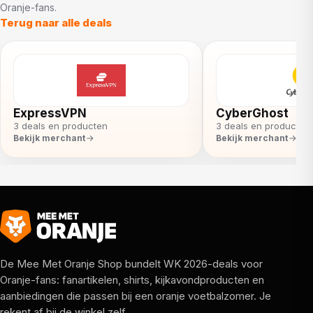
Oranje-fans.
Terug naar alle deals
ExpressVPN
CyberGhost
3 deals en producten
3 deals en producten
Bekijk merchant
Bekijk merchant
De Mee Met Oranje Shop bundelt WK 2026-deals voor
Oranje-fans: fanartikelen, shirts, kijkavondproducten en
aanbiedingen die passen bij een oranje voetbalzomer. Je
rekent af bij de winkel zelf.