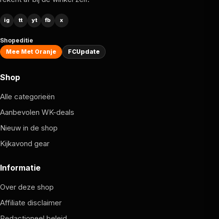
ig
tt
yt
fb
x
Shopeditie
Mee Met Oranje
FCUpdate
Shop
Alle categorieën
Aanbevolen WK-deals
Nieuw in de shop
Kijkavond gear
Informatie
Over deze shop
Affiliate disclaimer
Redactioneel beleid