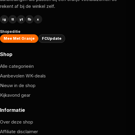
rekent af bij de winkel zelf.
ig
tt
yt
fb
x
Shopeditie
Mee Met Oranje
FCUpdate
Shop
Alle categorieën
Aanbevolen WK-deals
Nieuw in de shop
Kijkavond gear
Informatie
Over deze shop
Affiliate disclaimer