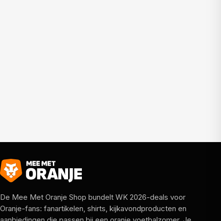
De Mee Met Oranje Shop bundelt WK 2026-deals voor
Oranje-fans: fanartikelen, shirts, kijkavondproducten en
aanbiedingen die passen bij een oranje voetbalzomer. Je