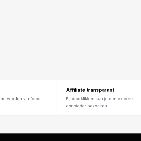
Affiliate transparant
aad worden via feeds
Bij doorklikken kun je een externe
aanbieder bezoeken.