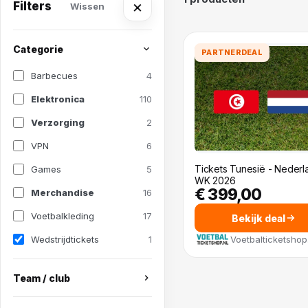
×
Filters
Wissen
Categorie
PARTNERDEAL
Barbecues
4
Elektronica
110
Verzorging
2
VPN
6
Tickets Tunesië - Nederl
Games
5
WK 2026
€ 399,00
Merchandise
16
Voetbalkleding
17
Bekijk deal
Wedstrijdtickets
1
Voetbalticketshop
Team / club