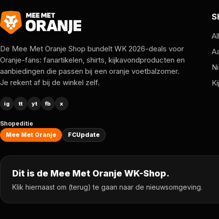
S
Al
De Mee Met Oranje Shop bundelt WK 2026-deals voor
A
Oranje-fans: fanartikelen, shirts, kijkavondproducten en
Ni
aanbiedingen die passen bij een oranje voetbalzomer.
Je rekent af bij de winkel zelf.
Ki
ig
tt
yt
fb
x
Shopeditie
Mee Met Oranje
FCUpdate
Dit is de Mee Met Oranje WK-Shop.
Klik hiernaast om (terug) te gaan naar de nieuwsomgeving.