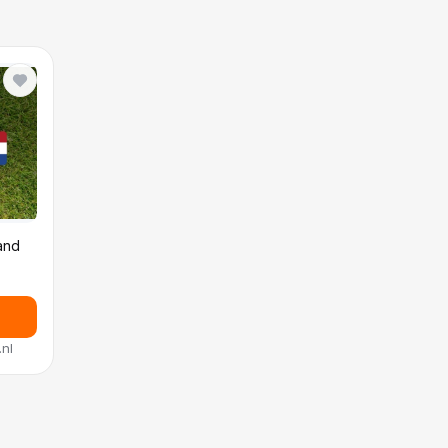
and
.nl