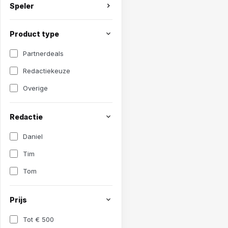
Speler
Product type
Partnerdeals
Redactiekeuze
Overige
Redactie
Daniel
Tim
Tom
Prijs
Tot € 500