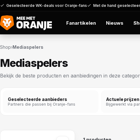
Geselecteerde WK-deals voor Oranje-fans
Met de hand geselecteer
Fanartikelen
Nieuws
Sh
Shop
›
Mediaspelers
Mediaspelers
Bekijk de beste producten en aanbiedingen in deze categor
Geselecteerde aanbieders
Actuele prijzen
Partners die passen bij Oranje-fans
Bijgewerkt via pa
1 producten