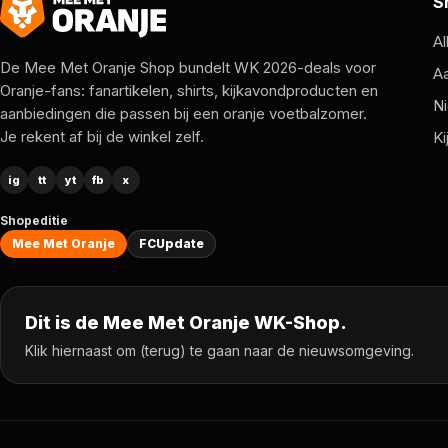
S
Al
De Mee Met Oranje Shop bundelt WK 2026-deals voor
A
Oranje-fans: fanartikelen, shirts, kijkavondproducten en
Ni
aanbiedingen die passen bij een oranje voetbalzomer.
Je rekent af bij de winkel zelf.
Ki
ig
tt
yt
fb
x
Shopeditie
Mee Met Oranje
FCUpdate
Dit is de Mee Met Oranje WK-Shop.
Klik hiernaast om (terug) te gaan naar de nieuwsomgeving.