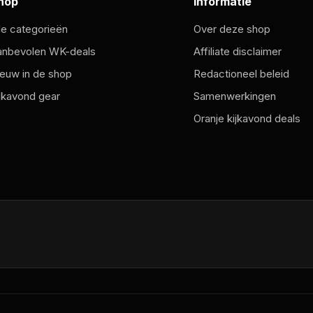
hop
Informatie
le categorieën
Over deze shop
anbevolen WK-deals
Affiliate disclaimer
euw in de shop
Redactioneel beleid
jkavond gear
Samenwerkingen
Oranje kijkavond deals