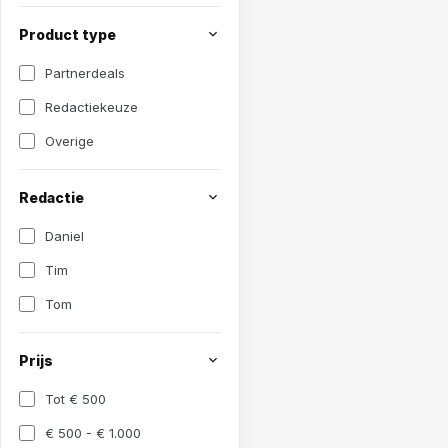
Product type
Partnerdeals
Redactiekeuze
Overige
Redactie
Daniel
Tim
Tom
Prijs
Tot € 500
€ 500 - € 1.000