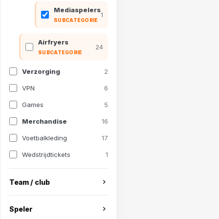
Mediaspelers
1
SUBCATEGORIE
Airfryers
24
SUBCATEGORIE
Verzorging
2
VPN
6
Games
5
Merchandise
16
Voetbalkleding
17
Wedstrijdtickets
1
Team / club
Speler