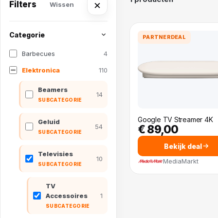
×
Filters
Wissen
Categorie
PARTNERDEAL
Barbecues
4
Elektronica
110
Beamers
14
SUBCATEGORIE
Google TV Streamer 4K
Geluid
54
€ 89,00
SUBCATEGORIE
Bekijk deal
Televisies
10
MediaMarkt
SUBCATEGORIE
TV
Accessoires
1
SUBCATEGORIE