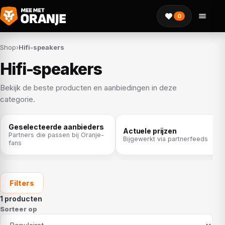
0
Shop
›
Hifi-speakers
Hifi-speakers
Bekijk de beste producten en aanbiedingen in deze
categorie.
Geselecteerde aanbieders
Actuele prijzen
Partners die passen bij Oranje-
Bijgewerkt via partnerfeeds
fans
Filters
1 producten
Sorteer op