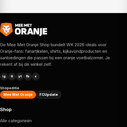
De Mee Met Oranje Shop bundelt WK 2026-deals voor
Oranje-fans: fanartikelen, shirts, kijkavondproducten en
aanbiedingen die passen bij een oranje voetbalzomer. Je
rekent af bij de winkel zelf.
ig
tt
yt
fb
x
Shopeditie
Mee Met Oranje
FCUpdate
Shop
Alle categorieën