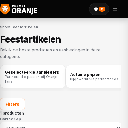
0
Shop
›
Feestartikelen
Feestartikelen
Bekijk de beste producten en aanbiedingen in deze
categorie.
Geselecteerde aanbieders
Actuele prijzen
Partners die passen bij Oranje-
Bijgewerkt via partnerfeeds
fans
Filters
1 producten
Sorteer op