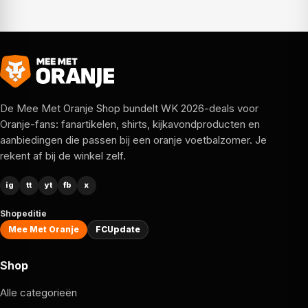
De Mee Met Oranje Shop bundelt WK 2026-deals voor
Oranje-fans: fanartikelen, shirts, kijkavondproducten en
aanbiedingen die passen bij een oranje voetbalzomer. Je
rekent af bij de winkel zelf.
ig
tt
yt
fb
x
Shopeditie
Mee Met Oranje
FCUpdate
Shop
Alle categorieën