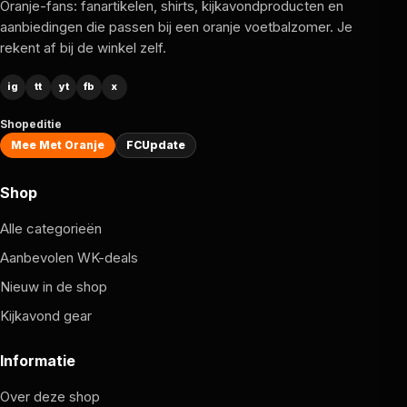
Oranje-fans: fanartikelen, shirts, kijkavondproducten en
Auto Sync tot je beschikking.
aanbiedingen die passen bij een oranje voetbalzomer. Je
rekent af bij de winkel zelf.
ig
tt
yt
fb
x
Shopeditie
Mee Met Oranje
FCUpdate
Shop
Alle categorieën
Aanbevolen WK-deals
Nieuw in de shop
Kijkavond gear
Informatie
Over deze shop