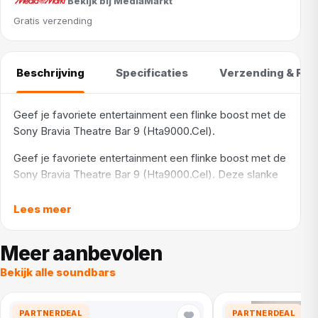
Bekijk bij MediaMarkt
Gratis verzending
Beschrijving
Specificaties
Verzending & Ret
Geef je favoriete entertainment een flinke boost met de
Sony Bravia Theatre Bar 9 (Hta9000.Cel).
Geef je favoriete entertainment een flinke boost met de
Sony Bravia Theatre Bar 9 (Hta9000.Cel). Deze slanke
soundbar is uitgerust met 13 nauwkeurig ontworpen
speakers (waaronder omhooggerichte speakers,
Lees meer
zijwaarts gerichte tweeters en speakers, en 4 woofers)
voor rijke, kamervullende surroundsound en een diepe
Meer aanbevolen
bas. Het lijkt haast alsof je in de bioscoop zit dankzij
Bekijk alle soundbars
compatibiliteit met Dolby Atmos en Dts:x en
ingebouwde technologieën. Zo kalibreert en
optimaliseert Sound Field Optimisation automatisch het
PARTNERDEAL
PARTNERDEAL