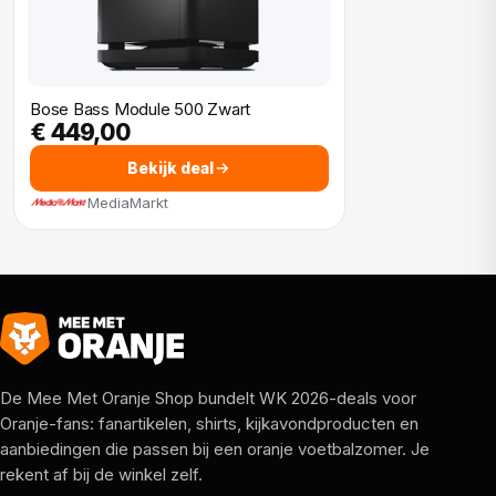
Bose Bass Module 500 Zwart
€ 449,00
Bekijk deal
MediaMarkt
De Mee Met Oranje Shop bundelt WK 2026-deals voor
Oranje-fans: fanartikelen, shirts, kijkavondproducten en
aanbiedingen die passen bij een oranje voetbalzomer. Je
rekent af bij de winkel zelf.