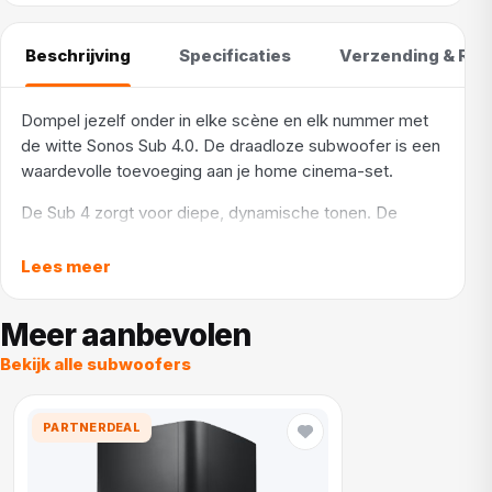
Beschrijving
Specificaties
Verzending & Ret
Dompel jezelf onder in elke scène en elk nummer met
de witte Sonos Sub 4.0. De draadloze subwoofer is een
waardevolle toevoeging aan je home cinema-set.
De Sub 4 zorgt voor diepe, dynamische tonen. De
behuizing met een opening in het midden versterkt de
bassweergave, zodat je elke baslijn en dreun in je
Lees meer
borstkas voelt. Het akoestische design elimineert
gezoem en getril. Trueplay optimaliseert het geluid voor
Meer aanbevolen
de unieke akoestiek van je ruimte, zodat hij nooit hard of
Bekijk alle subwoofers
vlak klinkt. Zelfs niet als je Sub 4 naast een muur of kast
plaatst. Maak eenvoudig verbinding met je systeem via
wifi en de Sonos-app en geniet van het unieke geluid.
PARTNERDEAL