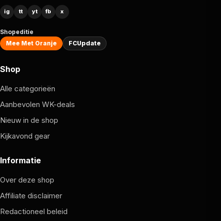
ig
tt
yt
fb
x
Shopeditie
Mee Met Oranje
FCUpdate
Shop
Alle categorieën
Aanbevolen WK-deals
Nieuw in de shop
Kijkavond gear
Informatie
Over deze shop
Affiliate disclaimer
Redactioneel beleid