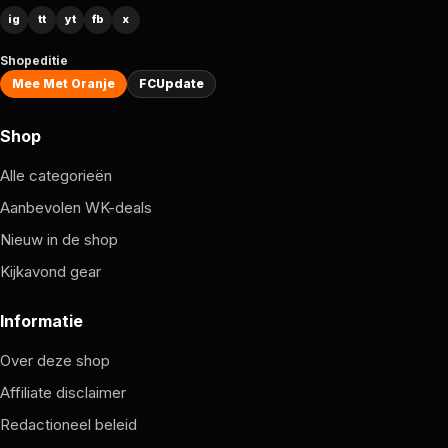
ig
tt
yt
fb
x
Shopeditie
Mee Met Oranje
FCUpdate
Shop
Alle categorieën
Aanbevolen WK-deals
Nieuw in de shop
Kijkavond gear
Informatie
Over deze shop
Affiliate disclaimer
Redactioneel beleid