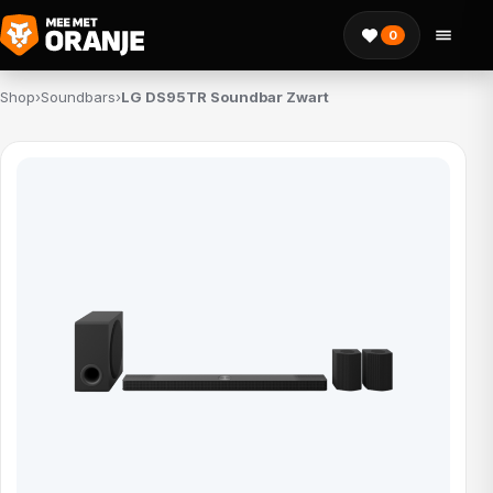
0
Shop
›
Soundbars
›
LG DS95TR Soundbar Zwart