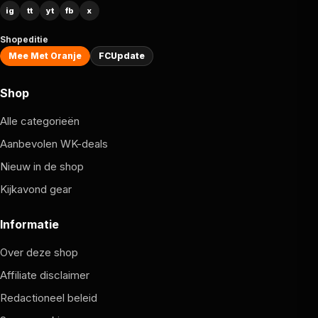
ig
tt
yt
fb
x
Shopeditie
Mee Met Oranje
FCUpdate
Shop
Alle categorieën
Aanbevolen WK-deals
Nieuw in de shop
Kijkavond gear
Informatie
Over deze shop
Affiliate disclaimer
Redactioneel beleid