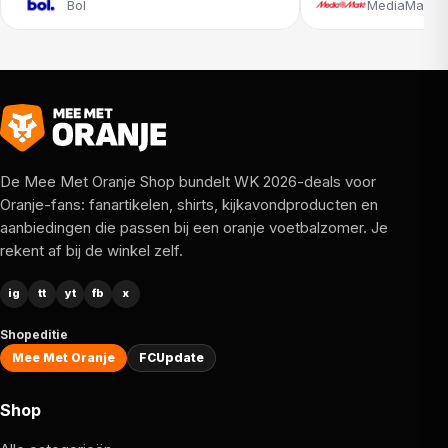
Bol
MediaMarkt
De Mee Met Oranje Shop bundelt WK 2026-deals voor
Oranje-fans: fanartikelen, shirts, kijkavondproducten en
aanbiedingen die passen bij een oranje voetbalzomer. Je
rekent af bij de winkel zelf.
ig
tt
yt
fb
x
Shopeditie
Mee Met Oranje
FCUpdate
Shop