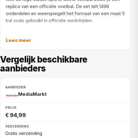
replica van een officiële voetbal. De set telt 1498
onderdelen en weerspiegelt het formaat van een maat 5
bal zoals gebruikt in officiële wedstrijden.
Tijdens het bouwen ontdek je binnenin een verborgen
mini stadion met een overwinningsscène, compleet met
Lees meer
spelers en een trofee. Dat verrassende detail maakt het
model extra bijzonder. Na afloop plaats je de bal op de
Vergelijk beschikbare
meegeleverde zwarte standaard als blikvanger in je
aanbieders
kamer. Een origineel cadeau voor voetbalfans vanaf 10
jaar die hun passie ook graag tonen.
MediaMarkt
€ 94,99
Gratis verzending