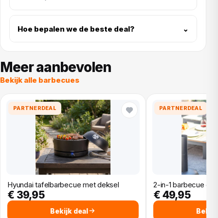
Hoe bepalen we de beste deal?
⌄
Meer aanbevolen
Bekijk alle barbecues
PARTNERDEAL
PARTNERDEAL
Hyundai tafelbarbecue met deksel
2-in-1 barbecue en 
€ 39,95
€ 49,95
Bekijk deal
Bekijk