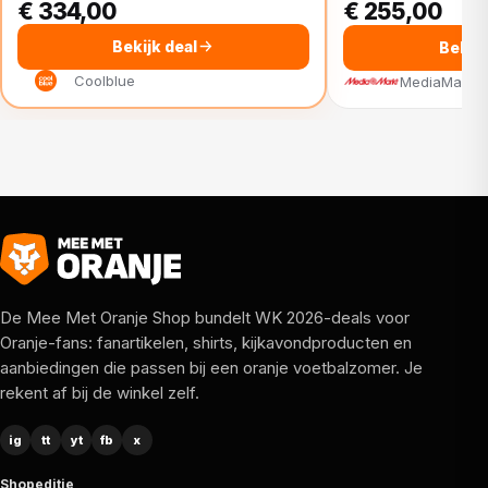
€ 334,00
€ 255,00
Bekijk deal
Bekijk
Coolblue
MediaMarkt
De Mee Met Oranje Shop bundelt WK 2026-deals voor
Oranje-fans: fanartikelen, shirts, kijkavondproducten en
aanbiedingen die passen bij een oranje voetbalzomer. Je
rekent af bij de winkel zelf.
ig
tt
yt
fb
x
Shopeditie