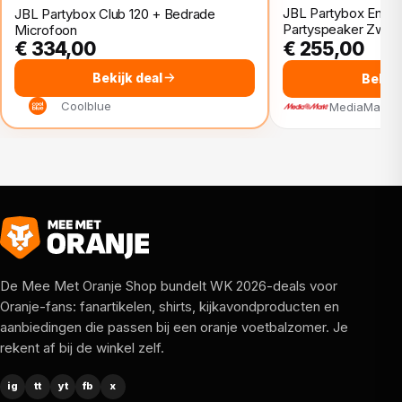
JBL Partybox Encor
JBL Partybox Club 120 + Bedrade
Partyspeaker Zwart
Microfoon
€ 334,00
€ 255,00
Bekijk deal
Bekijk
Coolblue
MediaMarkt
De Mee Met Oranje Shop bundelt WK 2026-deals voor
Oranje-fans: fanartikelen, shirts, kijkavondproducten en
aanbiedingen die passen bij een oranje voetbalzomer. Je
rekent af bij de winkel zelf.
ig
tt
yt
fb
x