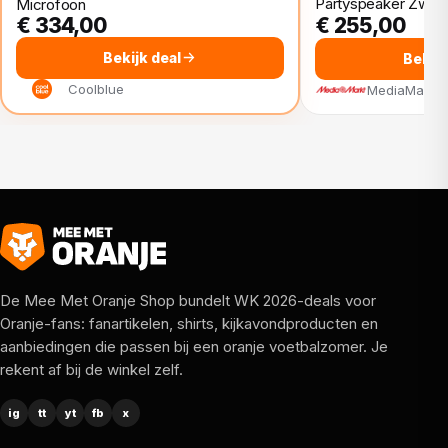
microfoonaansluiting speel en zing je live mee met je
Partyspeaker Zwart
Microfoon
€ 334,00
€ 255,00
favoriete nummers.
Bekijk deal
Bekijk
Coolblue
MediaMarkt
De Mee Met Oranje Shop bundelt WK 2026-deals voor
Oranje-fans: fanartikelen, shirts, kijkavondproducten en
aanbiedingen die passen bij een oranje voetbalzomer. Je
rekent af bij de winkel zelf.
ig
tt
yt
fb
x