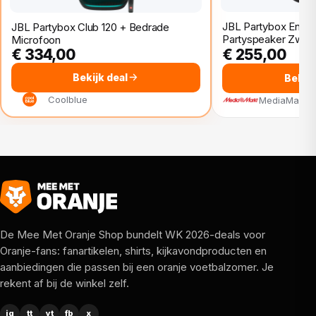
JBL Partybox Encor
JBL Partybox Club 120 + Bedrade
Partyspeaker Zwart
Microfoon
€ 334,00
€ 255,00
Bekijk deal
Bekijk
Coolblue
MediaMarkt
De Mee Met Oranje Shop bundelt WK 2026-deals voor
Oranje-fans: fanartikelen, shirts, kijkavondproducten en
aanbiedingen die passen bij een oranje voetbalzomer. Je
rekent af bij de winkel zelf.
ig
tt
yt
fb
x