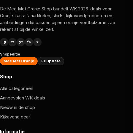
De Mee Met Oranje Shop bundelt WK 2026-deals voor
Oranje-fans: fanartikelen, shirts, kijkavondproducten en
aanbiedingen die passen bij een oranje voetbalzomer. Je
rekent af bij de winkel zelf.
ig
tt
yt
fb
x
Shopeditie
Mee Met Oranje
FCUpdate
Shop
Alle categorieën
Aanbevolen WK-deals
Nieuw in de shop
Kijkavond gear
Informatie