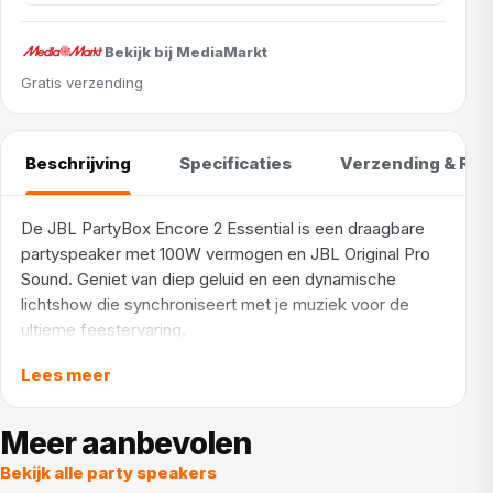
Bekijk bij MediaMarkt
Gratis verzending
Beschrijving
Specificaties
Verzending & Ret
De JBL PartyBox Encore 2 Essential is een draagbare
partyspeaker met 100W vermogen en JBL Original Pro
Sound. Geniet van diep geluid en een dynamische
lichtshow die synchroniseert met je muziek voor de
ultieme feestervaring.
Maak kennis met de JBL PartyBox Encore 2 Essential in
Lees meer
zwarte uitvoering, jouw ultieme draagbare feestpartner!
Met een krachtig vermogen van 100W en het
Meer aanbevolen
kenmerkende JBL Original Pro Sound, vul je elke ruimte
Bekijk alle party speakers
met diep, meeslepend geluid. De ingebouwde