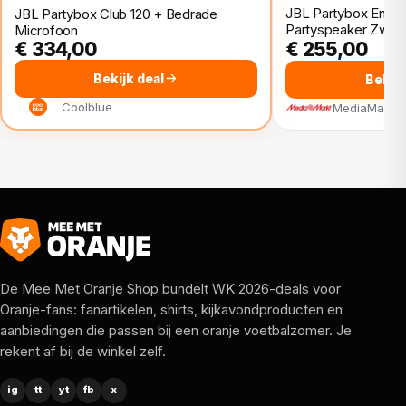
JBL Partybox Encor
JBL Partybox Club 120 + Bedrade
Partyspeaker Zwart
Microfoon
€ 334,00
€ 255,00
Bekijk deal
Bekijk
Coolblue
MediaMarkt
De Mee Met Oranje Shop bundelt WK 2026-deals voor
Oranje-fans: fanartikelen, shirts, kijkavondproducten en
aanbiedingen die passen bij een oranje voetbalzomer. Je
rekent af bij de winkel zelf.
ig
tt
yt
fb
x