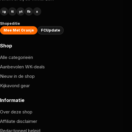
ig
tt
yt
fb
x
Shopeditie
Mee Met Oranje
FCUpdate
Shop
Alle categorieën
Aanbevolen WK-deals
Nieuw in de shop
Kijkavond gear
Informatie
Over deze shop
Affiliate disclaimer
Redactioneel beleid