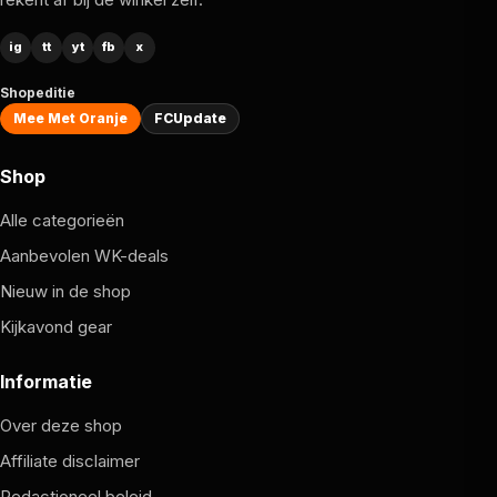
ig
tt
yt
fb
x
Shopeditie
Mee Met Oranje
FCUpdate
Shop
Alle categorieën
Aanbevolen WK-deals
Nieuw in de shop
Kijkavond gear
Informatie
Over deze shop
Affiliate disclaimer
Redactioneel beleid