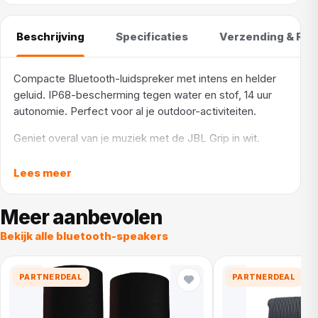
Beschrijving
Specificaties
Verzending & Ret
Compacte Bluetooth-luidspreker met intens en helder
geluid. IP68-bescherming tegen water en stof, 14 uur
autonomie. Perfect voor al je outdoor-activiteiten.
Geniet overal van je muziek met de JBL Grip in wit.
Deze compacte Bluetooth-luidspreker levert intens en
helder geluid. Met IP68-bescherming is hij bestand
Lees meer
tegen water en stof, ideaal voor al je outdoor-
activiteiten. Het ergonomische ontwerp zorgt voor een
Meer aanbevolen
comfortabele grip en de batterij biedt tot 14 uur
Bekijk alle bluetooth-speakers
autonomie. Perfect om je dag ritme te geven en overal
van je muziek te genieten.
PARTNERDEAL
PARTNERDEAL