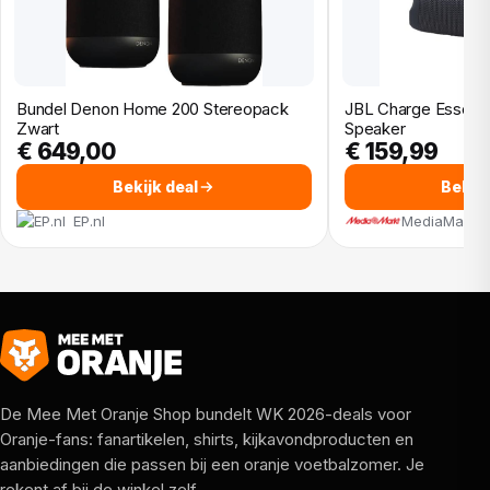
Bundel Denon Home 200 Stereopack
JBL Charge Essentia
Zwart
Speaker
€ 649,00
€ 159,99
Bekijk deal
Bekijk
EP.nl
MediaMarkt
De Mee Met Oranje Shop bundelt WK 2026-deals voor
Oranje-fans: fanartikelen, shirts, kijkavondproducten en
aanbiedingen die passen bij een oranje voetbalzomer. Je
rekent af bij de winkel zelf.