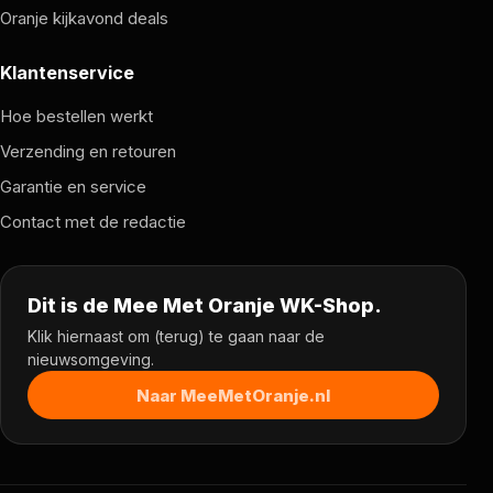
Oranje kijkavond deals
gecertificeerd papier bedrukt met soja-inkt, wat
bijdraagt aan een duurzamere keuze voor
milieubewustere gebruikers.
Klantenservice
Hoe bestellen werkt
Verzending en retouren
Garantie en service
Contact met de redactie
Dit is de Mee Met Oranje WK-Shop.
Klik hiernaast om (terug) te gaan naar de
nieuwsomgeving.
Naar MeeMetOranje.nl