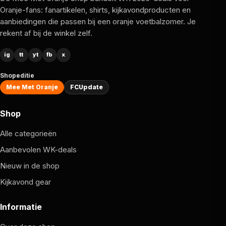
Oranje-fans: fanartikelen, shirts, kijkavondproducten en
aanbiedingen die passen bij een oranje voetbalzomer. Je
rekent af bij de winkel zelf.
ig
tt
yt
fb
x
Shopeditie
Mee Met Oranje
FCUpdate
Shop
Alle categorieën
Aanbevolen WK-deals
Nieuw in de shop
Kijkavond gear
Informatie