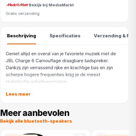
Bekijk bij MediaMarkt
Gratis verzending
Beschrijving
Specificaties
Verzending & Ret
Geniet altijd en overal van je favoriete muziek met de
JBL Charge 6 Camouflage draagbare luidspreker.
Dankzij zijn verrassend rijke en krachtige bas en zijn
scherpe hogere frequenties krijg je de meest
realistische geluidsweergave.
Verder profiteer je van alle voordelen van de kersverse
Lees meer
AI Sound Boost. Deze technologie analyseert je muziek
in realtime en zorgt voor maximale akoestische
Meer aanbevolen
prestaties met minder vervorming. Bovendien kan je
Bekijk alle bluetooth-speakers
met Auracast moeiteloos 2 Charge 6-luidsprekers
koppelen voor een breder bereik met dezelfde
afspeellijst. Zo verspreidt jouw feestje snel over de hele