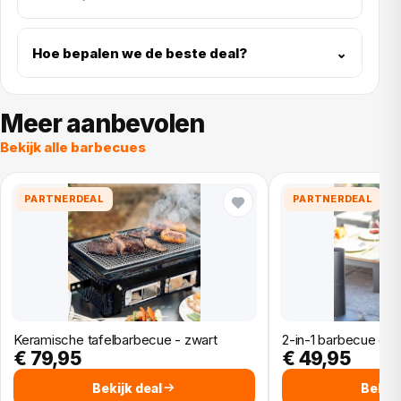
Hoe bepalen we de beste deal?
⌄
Meer aanbevolen
Bekijk alle barbecues
PARTNERDEAL
PARTNERDEAL
Keramische tafelbarbecue - zwart
2-in-1 barbecue en 
€ 79,95
€ 49,95
Bekijk deal
Bekijk