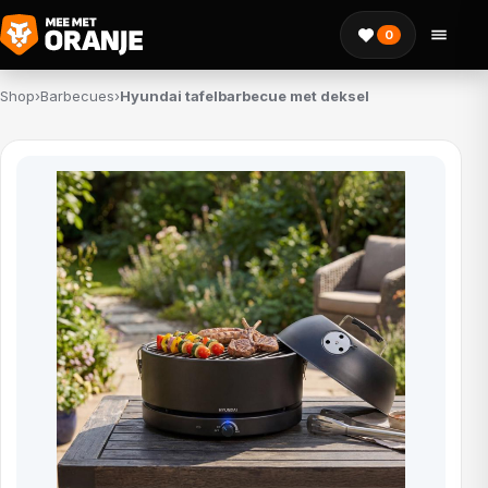
0
Shop
›
Barbecues
›
Hyundai tafelbarbecue met deksel