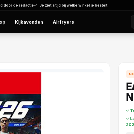
d door de redactie
Je ziet altijd bij welke winkel je bestelt
op
Kijkavonden
Airfryers
GE
E
N
✓ T
✓ L
20