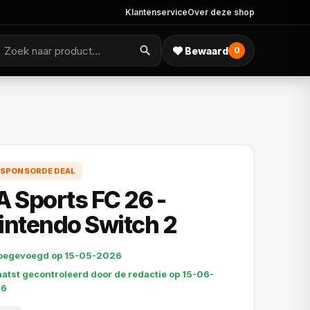
Klantenservice
Over deze shop
Bewaard
0
SPONSORDE DEAL
A Sports FC 26 -
intendo Switch 2
oegevoegd op 15-05-2026
aatst gecontroleerd door de redactie op 15-06-
26