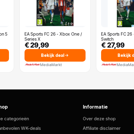
on 5
EA Sports FC 26 - Xbox One /
EA Sports FC 26 
Series X
Switch
€ 29,99
€ 27,99
Bekijk deal
Bekijk 
MediaMarkt
MediaMa
hop
Informatie
le categorieën
Over deze shop
anbevolen WK-deals
Affiliate disclaimer