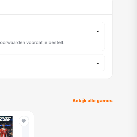
⌄
rvoorwaarden voordat je bestelt.
⌄
Bekijk alle games