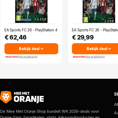
EA Sports FC 26 - PlayStation 4
EA Sports FC 26 - PlayStati
€ 62,46
€ 29,99
Bekijk deal
Bekijk deal
MediaMarkt
MediaMarkt
S
Al
De Mee Met Oranje Shop bundelt WK 2026-deals voor
A
Oranje-fans: fanartikelen, shirts, kijkavondproducten en