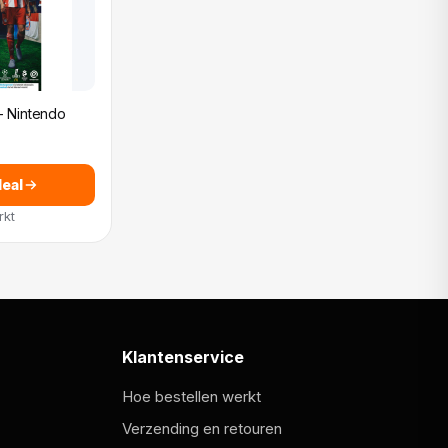
- Nintendo
deal
rkt
Klantenservice
Hoe bestellen werkt
Verzending en retouren