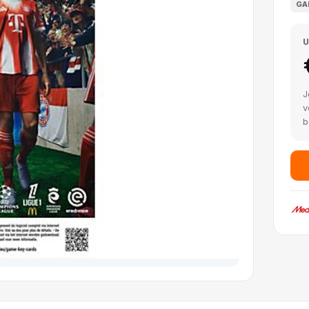
GA
U
J
v
b