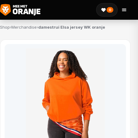
0
Shop
›
Merchandise
›
damestrui Elsa jersey WK oranje