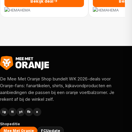
Bekijk deal
Bekijk
HEMA
HEMA
De Mee Met Oranje Shop bundelt WK 2026-deals voor
Oranje-fans: fanartikelen, shirts, kijkavondproducten en
aanbiedingen die passen bij een oranje voetbalzomer. Je
rekent af bij de winkel zelf.
ig
tt
yt
fb
x
Shopeditie
Mee Met Oranje
FCUpdate