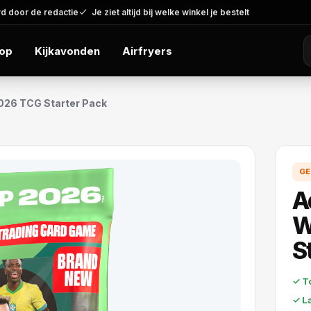
d door de redactie
Je ziet altijd bij welke winkel je bestelt
op
Kijkavonden
Airfryers
2026 TCG Starter Pack
GE
A
W
S
✓ T
✓ L