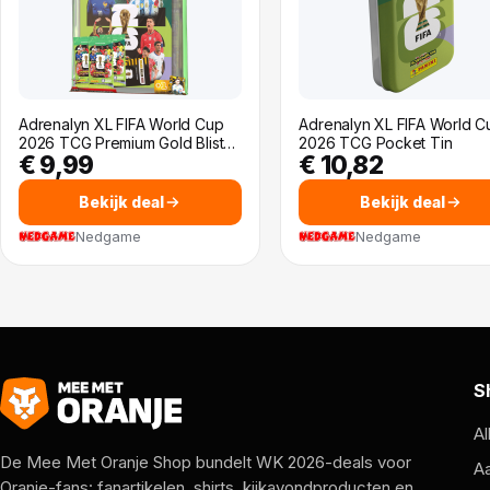
Adrenalyn XL FIFA World Cup
Adrenalyn XL FIFA World C
2026 TCG Premium Gold Blist…
2026 TCG Pocket Tin
€ 9,99
€ 10,82
Bekijk deal
Bekijk deal
Nedgame
Nedgame
S
Al
De Mee Met Oranje Shop bundelt WK 2026-deals voor
A
Oranje-fans: fanartikelen, shirts, kijkavondproducten en