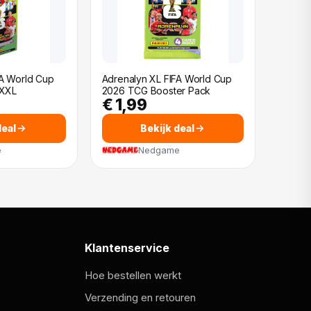
FA World Cup
Adrenalyn XL FIFA World Cup
 XXL
2026 TCG Booster Pack
€ 1,99
deal
Bekijk deal
e
Nedgame
Klantenservice
Hoe bestellen werkt
Verzending en retouren