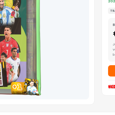
20
TR
B
J
v
b