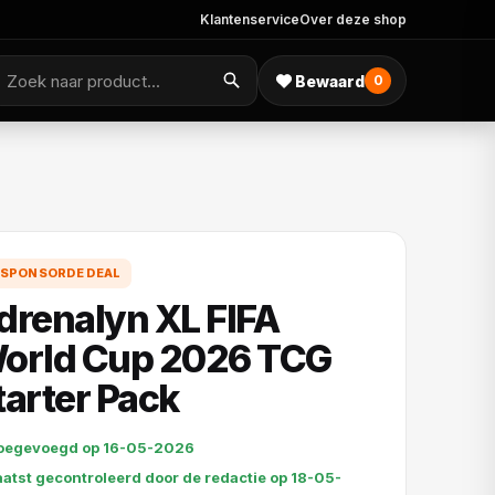
Klantenservice
Over deze shop
Bewaard
0
SPONSORDE DEAL
drenalyn XL FIFA
orld Cup 2026 TCG
tarter Pack
oegevoegd op 16-05-2026
aatst gecontroleerd door de redactie op 18-05-