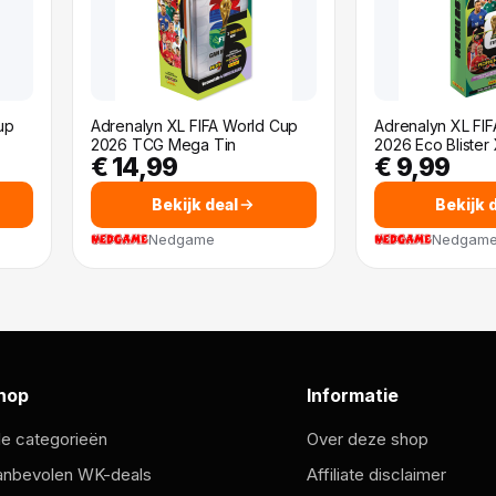
up
Adrenalyn XL FIFA World Cup
Adrenalyn XL FI
2026 TCG Mega Tin
2026 Eco Blister
€ 14,99
€ 9,99
Bekijk deal
Bekijk 
Nedgame
Nedgam
hop
Informatie
le categorieën
Over deze shop
anbevolen WK-deals
Affiliate disclaimer