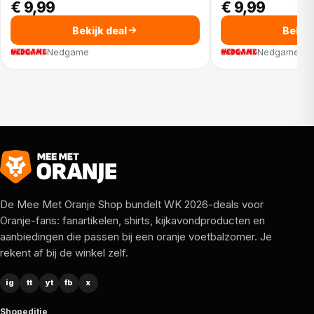
€ 9,99
€ 9,99
Bekijk deal
Bekijk
Nedgame
Nedgame
De Mee Met Oranje Shop bundelt WK 2026-deals voor
Oranje-fans: fanartikelen, shirts, kijkavondproducten en
aanbiedingen die passen bij een oranje voetbalzomer. Je
rekent af bij de winkel zelf.
ig
tt
yt
fb
x
Shopeditie