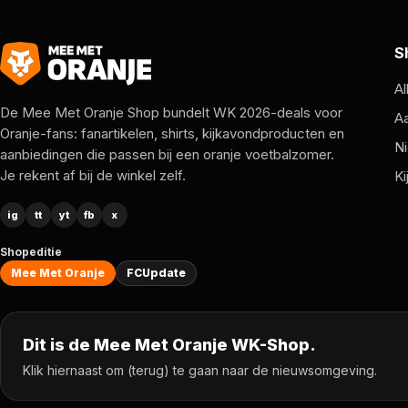
S
Al
De Mee Met Oranje Shop bundelt WK 2026-deals voor
A
Oranje-fans: fanartikelen, shirts, kijkavondproducten en
Ni
aanbiedingen die passen bij een oranje voetbalzomer.
Je rekent af bij de winkel zelf.
Ki
ig
tt
yt
fb
x
Shopeditie
Mee Met Oranje
FCUpdate
Dit is de Mee Met Oranje WK-Shop.
Klik hiernaast om (terug) te gaan naar de nieuwsomgeving.