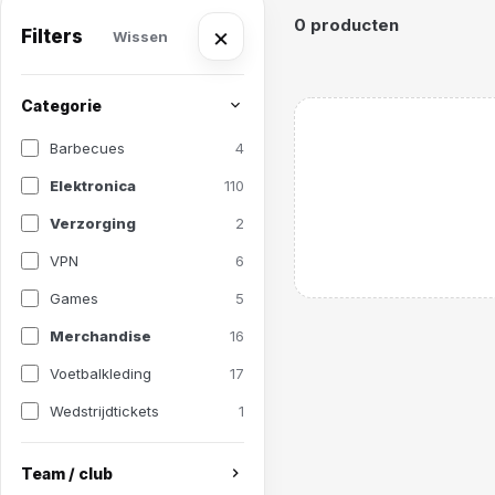
0 producten
×
Filters
Wissen
Categorie
Barbecues
4
Elektronica
110
Verzorging
2
VPN
6
Games
5
Merchandise
16
Voetbalkleding
17
Wedstrijdtickets
1
Team / club