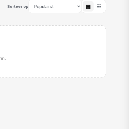
▦
☷
Sorteer op
rm.