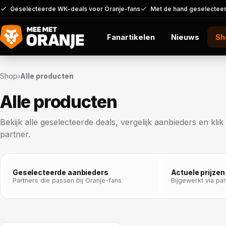
Geselecteerde WK-deals voor Oranje-fans
Met de hand geselecteer
Fanartikelen
Nieuws
Sh
Shop
›
Alle producten
Alle producten
Bekijk alle geselecteerde deals, vergelijk aanbieders en kli
partner.
Geselecteerde aanbieders
Actuele prijzen
Partners die passen bij Oranje-fans
Bijgewerkt via pa