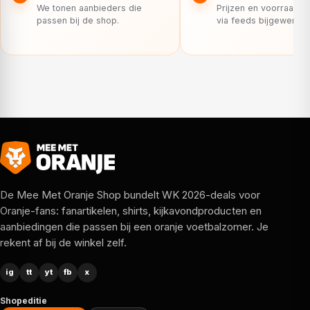
We tonen aanbieders die
Prijzen en voorraad 
passen bij de shop.
via feeds bijgewerkt.
De Mee Met Oranje Shop bundelt WK 2026-deals voor
Oranje-fans: fanartikelen, shirts, kijkavondproducten en
aanbiedingen die passen bij een oranje voetbalzomer. Je
rekent af bij de winkel zelf.
ig
tt
yt
fb
x
Shopeditie