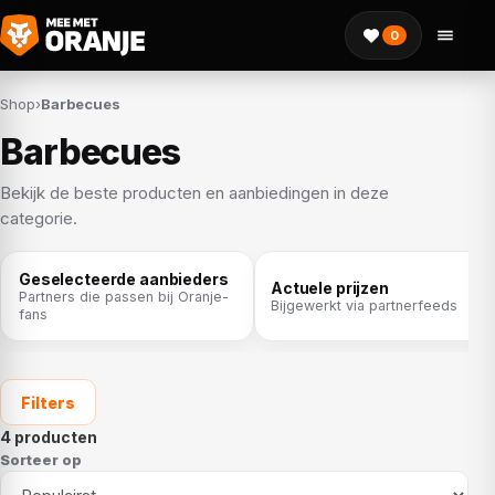
0
Shop
›
Barbecues
Barbecues
Bekijk de beste producten en aanbiedingen in deze
categorie.
Geselecteerde aanbieders
Actuele prijzen
Partners die passen bij Oranje-
Bijgewerkt via partnerfeeds
fans
Filters
4 producten
Sorteer op