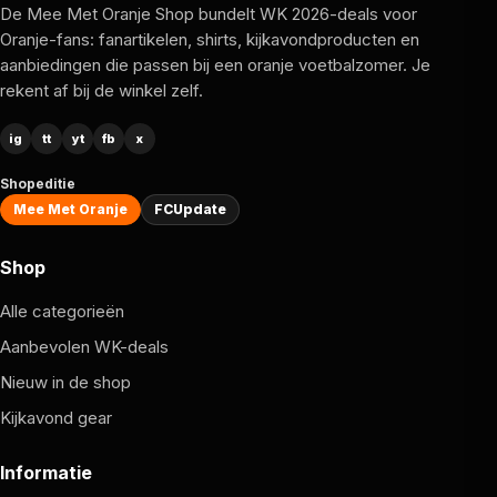
De Mee Met Oranje Shop bundelt WK 2026-deals voor
Oranje-fans: fanartikelen, shirts, kijkavondproducten en
aanbiedingen die passen bij een oranje voetbalzomer. Je
rekent af bij de winkel zelf.
ig
tt
yt
fb
x
Shopeditie
Mee Met Oranje
FCUpdate
Shop
Alle categorieën
Aanbevolen WK-deals
Nieuw in de shop
Kijkavond gear
Informatie