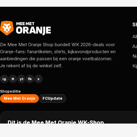
S
Al
De Mee Met Oranje Shop bundelt WK 2026-deals voor
A
Oranje-fans: fanartikelen, shirts, kijkavondproducten en
Ni
aanbiedingen die passen bij een oranje voetbalzomer.
Je rekent af bij de winkel zelf.
Ki
ig
tt
yt
fb
x
Shopeditie
Mee Met Oranje
FCUpdate
Dit is de Mee Met Oranje WK-Shop.
Klik hiernaast om (terug) te gaan naar de nieuwsomgeving.