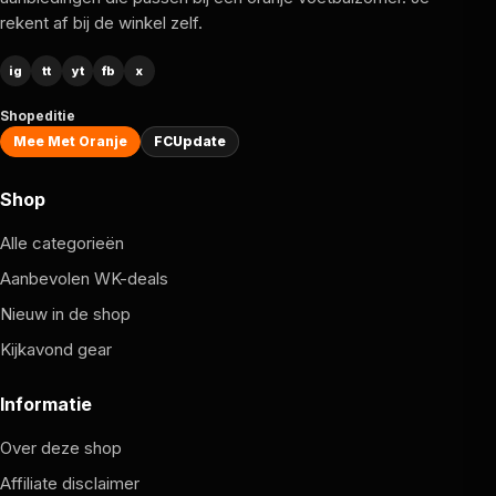
rekent af bij de winkel zelf.
ig
tt
yt
fb
x
Shopeditie
Mee Met Oranje
FCUpdate
Shop
Alle categorieën
Aanbevolen WK-deals
Nieuw in de shop
Kijkavond gear
Informatie
Over deze shop
Affiliate disclaimer