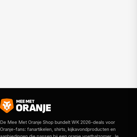
De Mee Met Oranje Shop bundelt WK 2026-deals voor
Oranje-fans: fanartikelen, shirts, kijkavondproducten en
aanbiedingen die passen bij een oranje voetbalzomer. Je