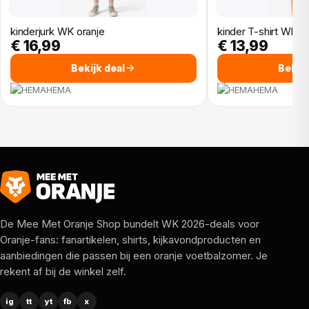
ideale prestaties te leveren in alle soorten
weersomstandigheden. Deze nieuwe collectie wordt
kinderjurk WK oranje
kinder T-shirt WK o
onder andere gedragen tijdens het EK in Duitsland.
€ 16,99
€ 13,99
Sterspelers als Frenkie de Jong, Virgil van Dijk en Xavi
Bekijk deal
Bekijk
Simons zijn hierin te bewonderen. Support onze Oranje
Leeuwen om Europees kampioen te worden. .
HEMA
HEMA
De Mee Met Oranje Shop bundelt WK 2026-deals voor
Oranje-fans: fanartikelen, shirts, kijkavondproducten en
aanbiedingen die passen bij een oranje voetbalzomer. Je
rekent af bij de winkel zelf.
ig
tt
yt
fb
x