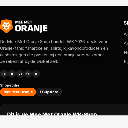
S
Al
De Mee Met Oranje Shop bundelt WK 2026-deals voor
A
Oranje-fans: fanartikelen, shirts, kijkavondproducten en
Ni
aanbiedingen die passen bij een oranje voetbalzomer.
Je rekent af bij de winkel zelf.
Ki
ig
tt
yt
fb
x
Shopeditie
Mee Met Oranje
FCUpdate
Dit is de Mee Met Oranje WK-Shop.
Klik hiernaast om (terug) te gaan naar de nieuwsomgeving.