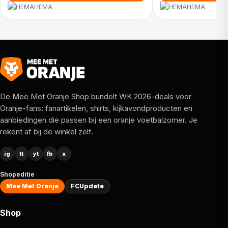
HEMA
HEMA
De Mee Met Oranje Shop bundelt WK 2026-deals voor
Oranje-fans: fanartikelen, shirts, kijkavondproducten en
aanbiedingen die passen bij een oranje voetbalzomer. Je
rekent af bij de winkel zelf.
ig
tt
yt
fb
x
Shopeditie
Mee Met Oranje
FCUpdate
Shop