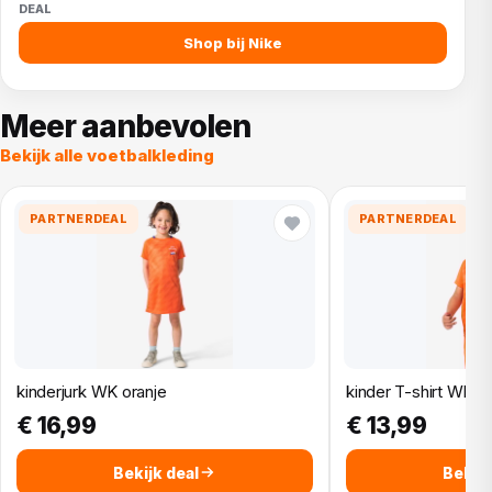
Shop bij Nike
Meer aanbevolen
Bekijk alle voetbalkleding
PARTNERDEAL
PARTNERDEAL
kinderjurk WK oranje
kinder T-shirt WK o
€ 16,99
€ 13,99
Bekijk deal
Bekijk