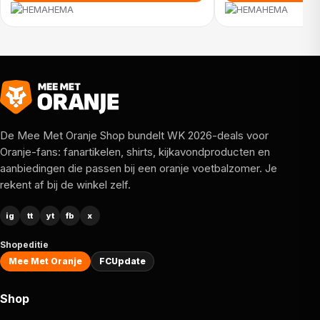
HEMA
HEMA
De Mee Met Oranje Shop bundelt WK 2026-deals voor
Oranje-fans: fanartikelen, shirts, kijkavondproducten en
aanbiedingen die passen bij een oranje voetbalzomer. Je
rekent af bij de winkel zelf.
ig
tt
yt
fb
x
Shopeditie
Mee Met Oranje
FCUpdate
Shop