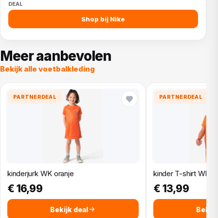
Shop bij Nike
Meer aanbevolen
Bekijk alle voetbalkleding
PARTNERDEAL
PARTNERDEAL
kinderjurk WK oranje
kinder T-shirt WK o
€ 16,99
€ 13,99
Bekijk deal
Bekijk