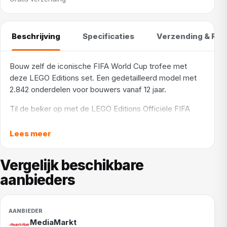
Beschrijving
Specificaties
Verzending & Ret
Bouw zelf de iconische FIFA World Cup trofee met
deze LEGO Editions set. Een gedetailleerd model met
2.842 onderdelen voor bouwers vanaf 12 jaar.
Til de beker op met de LEGO Editions Officiële FIFA
World Cup trofee 43020. Deze set hoort bij LEGO
Editions. Je bouwt zelf de iconische trofee met
Lees meer
goudkleurige panelen en een stevige sokkel. Met 2.842
onderdelen werk je aan een lang project, maar daarna
Vergelijk beschikbare
zet je een indrukwekkend model op je plank. De set is
aanbieders
geschikt voor bouwers vanaf 12 jaar die van
voetbalgeschiedenis houden.
MediaMarkt