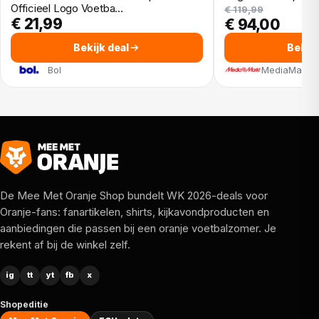
Officieel Logo Voetba…
€ 119,99
€ 21,99
€ 94,00
Bekijk deal
Bekijk
Bol
MediaMarkt
De Mee Met Oranje Shop bundelt WK 2026-deals voor
Oranje-fans: fanartikelen, shirts, kijkavondproducten en
aanbiedingen die passen bij een oranje voetbalzomer. Je
rekent af bij de winkel zelf.
ig
tt
yt
fb
x
Shopeditie